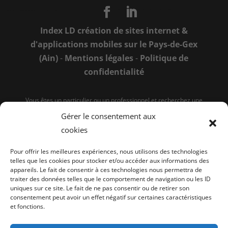
Index LD création de sites internet &
d'applications mobiles sur le Pays-de-Gex
(Ain)
-
Mentions légales
-
Politique de
confidentialité
Vous êtes un particulier ou un professionnel et recherchez une
entreprise pour vos travaux de
rénovation
?
Vous souhaitez construire votre maison individuelle, une villa, un
Gérer le consentement aux
bâtiment professionnel ou tout simplement construire une
terrasse, un mur en pierre, effectuer des travaux de carrelage,
cookies
poser un parquet, ... ?
La société Vitruve est à votre disposition pour tous vos travaux
de construction, qu'il s'agisse de travaux de maçonnerie
Pour offrir les meilleures expériences, nous utilisons des technologies
générale en extérieur (gros oeuvres, dallages, terrasses, murs
telles que les cookies pour stocker et/ou accéder aux informations des
en pierre, ...) ou en intérieur (carrelages, parquets, peintures,
appareils. Le fait de consentir à ces technologies nous permettra de
salles de bain, carnotzets, ...).
Nous sommes également à votre service pour
l'aménagement
traiter des données telles que le comportement de navigation ou les ID
de votre cuisine
ou d'autres
travaux d'aménagement sur-
uniques sur ce site. Le fait de ne pas consentir ou de retirer son
mesure
. Nous intervenons sur tout le Pays de Gex
consentement peut avoir un effet négatif sur certaines caractéristiques
(département 01).
et fonctions.
Si les noms de Cessy, Challex, Chevry, Chézery-Forens,
Collonges, Crozet, Divonne-les-Bains, Echenevex, Farges,