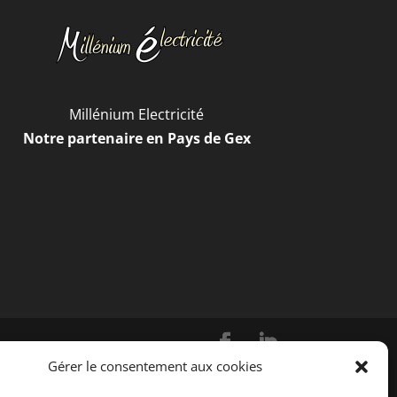
Millénium Electricité
Notre partenaire en Pays de Gex
Gérer le consentement aux cookies
égales
-
Politique de confidentialité