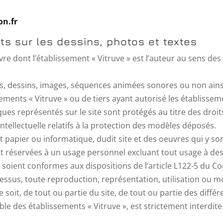
on.fr
its sur les dessins, photos et textes
re dont l’établissement « Vitruve » est l’auteur au sens des 
ns, dessins, images, séquences animées sonores ou non ains
ements « Vitruve » ou de tiers ayant autorisé les établissemen
ues représentés sur le site sont protégés au titre des droits
ntellectuelle relatifs à la protection des modèles déposés.
 papier ou informatique, dudit site et des oeuvres qui y so
nt réservées à un usage personnel excluant tout usage à des
 soient conformes aux dispositions de l’article L122-5 du Cod
-dessus, toute reproduction, représentation, utilisation ou 
 soit, de tout ou partie du site, de tout ou partie des diff
ble des établissements « Vitruve », est strictement interdite