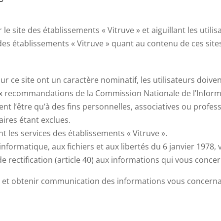
le site des établissements « Vitruve » et aiguillant les utilis
des établissements « Vitruve » quant au contenu de ces site
 ce site ont un caractère nominatif, les utilisateurs doive
x recommandations de la Commission Nationale de l’Informat
nt l’être qu’à des fins personnelles, associatives ou profess
aires étant exclues.
t les services des établissements « Vitruve ».
’informatique, aux fichiers et aux libertés du 6 janvier 1978,
et de rectification (article 40) aux informations qui vous conce
t et obtenir communication des informations vous concernan