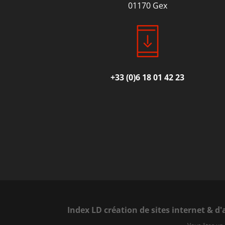
01170 Gex
+33 (0)6 18 01 42 23
Index LD création de sites internet & d'