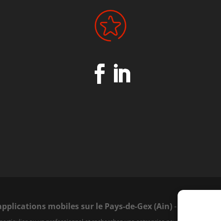
applications mobiles sur le Pays-de-Gex (Ain)
-
Mentions l