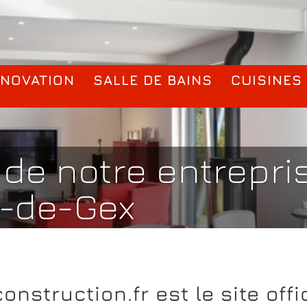
ÉNOVATION
SALLE DE BAINS
CUISINES
 de notre entrepr
s-de-Gex
onstruction.fr est le site offi